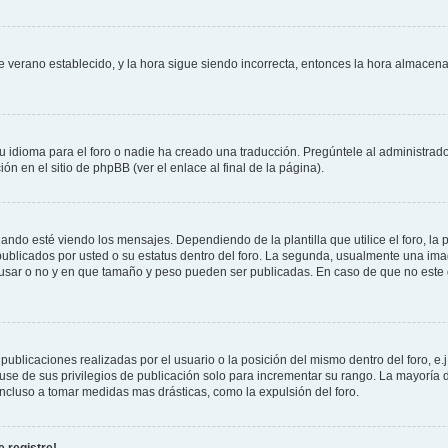
 de verano establecido, y la hora sigue siendo incorrecta, entonces la hora almace
 idioma para el foro o nadie ha creado una traducción. Pregúntele al administrador
n en el sitio de phpBB (ver el enlace al final de la página).
 esté viendo los mensajes. Dependiendo de la plantilla que utilice el foro, la p
 publicados por usted o su estatus dentro del foro. La segunda, usualmente una 
 usar o no y en que tamaño y peso pueden ser publicadas. En caso de que no este
ublicaciones realizadas por el usuario o la posición del mismo dentro del foro, 
use de sus privilegios de publicación solo para incrementar su rango. La mayoría d
ncluso a tomar medidas mas drásticas, como la expulsión del foro.