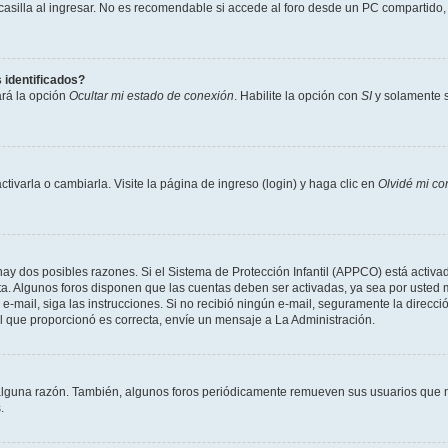
lla al ingresar. No es recomendable si accede al foro desde un PC compartido, e.j.
 identificados?
ará la opción
Ocultar mi estado de conexión
. Habilite la opción con
SI
y solamente s
varla o cambiarla. Visite la página de ingreso (login) y haga clic en
Olvidé mi co
hay dos posibles razones. Si el Sistema de Protección Infantil (APPCO) está activad
ta. Algunos foros disponen que las cuentas deben ser activadas, ya sea por usted 
un e-mail, siga las instrucciones. Si no recibió ningún e-mail, seguramente la direc
ail que proporcionó es correcta, envíe un mensaje a La Administración.
alguna razón. También, algunos foros periódicamente remueven sus usuarios que n
.