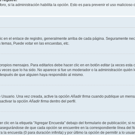
 registre!
oro, si la administración habilita la opción. Esto es para prevenir el uso malicios
ic en el enlace de registro, generalmente arriba de cada página. Seguramente nece
 temas, Puede votar en las encuestas, etc.
propios mensajes. Para editarlos debe hacer clic en en botón
editar
(a veces esta o
 veces que lo ha sido. No aparece si fue un moderador o la administración quién l
s después de que alguien haya respondido al mismo.
 Usuario. Una vez creada, active la opción
Añadir firma
cuando publique un mensaj
sactivar la opción
Añadir firma
dentro del perfil.
clic en la etiqueta "Agregar Encuesta" debajo del formulario de publicación; si no
, asegurándose de que cada opción se encuentre en la correspondiente línea del 
a la encuesta (0 para duración infinita) y por último la opción de permitir a lo usua