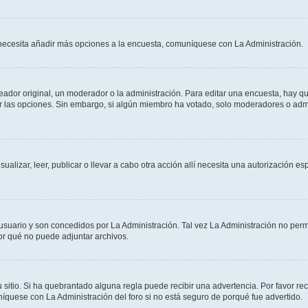
Si necesita añadir más opciones a la encuesta, comuníquese con La Administración.
dor original, un moderador o la administración. Para editar una encuesta, hay que
ar las opciones. Sin embargo, si algún miembro ha votado, solo moderadores o admi
sualizar, leer, publicar o llevar a cabo otra acción allí necesita una autorizació
usuario y son concedidos por La Administración. Tal vez La Administración no permi
r qué no puede adjuntar archivos.
 sitio. Si ha quebrantado alguna regla puede recibir una advertencia. Por favor re
íquese con La Administración del foro si no está seguro de porqué fue advertido.