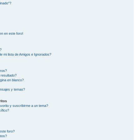
inado"?
en en este foro!
?
e mi lista de Amigos e Ignorados?
oros?
 resultado?
gina en blanco?
nsajes y temas?
itos
avorito y suscribirme a un tema?
ífico?
este foro?
ntos?