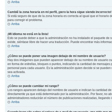
Arriba
Cambié la zona horaria en mi perfil, ¡pero la hora sigue siendo incorrecto!
Si está seguro de que de la zona horaria es correcta al igual que el horario
para corregir el problema.
Arriba
¡Mi idioma no está en la lista!
Esto se puede deber a que la administración no ha instalado el paquete de su
existe, siéntase libre de hacer una traducción. Puede encontrar más informació
Arriba
¿Cómo se puede poner una imagen debajo de mi nombre de usuario?
Hay dos imágenes que pueden aparecer debajo de su nombre de usuario cuando
en forma de estrellas, bloques o puntos, indicando la cantidad de mensajes
personal para cada usuario. Es la administración quien decide si se pueden
sea activada.
Arriba
¿Cómo se puede cambiar mi rango?
Los rangos aparecen debajo del nombre de usuario e indican la cantidad de p
directamente ya que está determinado por la administración. Por favor, no ab
administradores reducirán el número de publicaciones realizadas, llegando i
Arriba