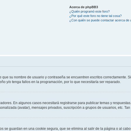
Acerca de phpBB3
¿Quién programó este foro?
¿Por qué este foro no tiene tal cosa?
¿Con quién se puede contactar acerca de a
de que su nombre de usuario y contraseña se encuentren escritos correctamente. 
eño y/o tenga fallos en la programación, por lo que necesitaría ser reparado.
radores. En algunos casos necesitará registrarse para publicar temas y respuestas.
rsonalizada (avatar), mensajes privados, suscripción a grupos de usuarios, etc. T
os se guardan en una cookie segura, que se elimina al salir de la página o al cab