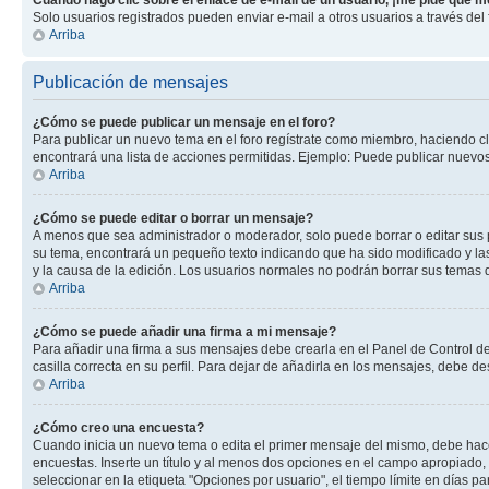
Cuando hago clic sobre el enlace de e-mail de un usuario, ¡me pide que me
Solo usuarios registrados pueden enviar e-mail a otros usuarios a través del f
Arriba
Publicación de mensajes
¿Cómo se puede publicar un mensaje en el foro?
Para publicar un nuevo tema en el foro regístrate como miembro, haciendo cl
encontrará una lista de acciones permitidas. Ejemplo: Puede publicar nuevos
Arriba
¿Cómo se puede editar o borrar un mensaje?
A menos que sea administrador o moderador, solo puede borrar o editar sus 
su tema, encontrará un pequeño texto indicando que ha sido modificado y las
y la causa de la edición. Los usuarios normales no podrán borrar sus tema
Arriba
¿Cómo se puede añadir una firma a mi mensaje?
Para añadir una firma a sus mensajes debe crearla en el Panel de Control de
casilla correcta en su perfil. Para dejar de añadirla en los mensajes, debe de
Arriba
¿Cómo creo una encuesta?
Cuando inicia un nuevo tema o edita el primer mensaje del mismo, debe hacer 
encuestas. Inserte un título y al menos dos opciones en el campo apropiado
seleccionar en la etiqueta "Opciones por usuario", el tiempo límite en días par