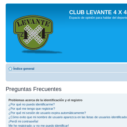
CLUB LEVANTE 4 X 4
Espacio de opinión para hablar del deport
Índice general
Preguntas Frecuentes
Problemas acerca de la identificación y el registro
¿Por qué no puedo identificarme?
¿Por qué me tengo que registrar?
¿Por qué mi sesión de usuario expira automáticamente?
¿Cómo evito que mi nombre de usuario aparezca en las listas de usuarios identificad
¡Perdí mi contraseña!
Me he registrado ¡y no me puedo identificar!