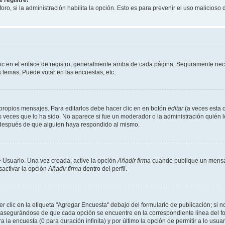
 registre!
oro, si la administración habilita la opción. Esto es para prevenir el uso malicios
ic en el enlace de registro, generalmente arriba de cada página. Seguramente nece
 temas, Puede votar en las encuestas, etc.
propios mensajes. Para editarlos debe hacer clic en en botón
editar
(a veces esta o
 veces que lo ha sido. No aparece si fue un moderador o la administración quién l
s después de que alguien haya respondido al mismo.
 Usuario. Una vez creada, active la opción
Añadir firma
cuando publique un mensaj
sactivar la opción
Añadir firma
dentro del perfil.
clic en la etiqueta "Agregar Encuesta" debajo del formulario de publicación; si no
, asegurándose de que cada opción se encuentre en la correspondiente línea del 
a la encuesta (0 para duración infinita) y por último la opción de permitir a lo usua