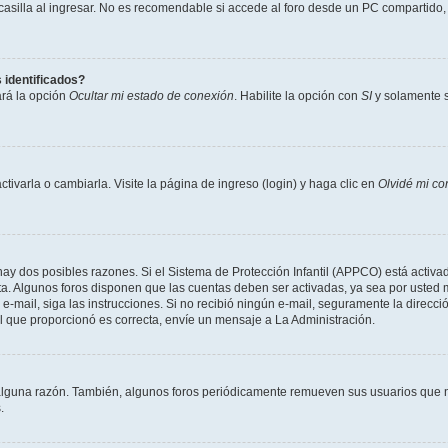
lla al ingresar. No es recomendable si accede al foro desde un PC compartido, e.j.
 identificados?
ará la opción
Ocultar mi estado de conexión
. Habilite la opción con
SI
y solamente s
varla o cambiarla. Visite la página de ingreso (login) y haga clic en
Olvidé mi co
hay dos posibles razones. Si el Sistema de Protección Infantil (APPCO) está activad
ta. Algunos foros disponen que las cuentas deben ser activadas, ya sea por usted 
un e-mail, siga las instrucciones. Si no recibió ningún e-mail, seguramente la direc
ail que proporcionó es correcta, envíe un mensaje a La Administración.
alguna razón. También, algunos foros periódicamente remueven sus usuarios que n
.