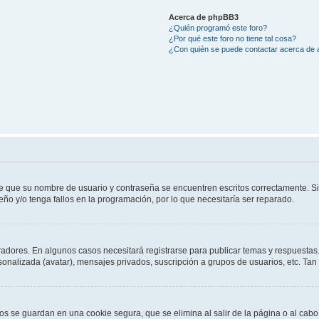
Acerca de phpBB3
¿Quién programó este foro?
¿Por qué este foro no tiene tal cosa?
¿Con quién se puede contactar acerca de a
de que su nombre de usuario y contraseña se encuentren escritos correctamente. 
eño y/o tenga fallos en la programación, por lo que necesitaría ser reparado.
radores. En algunos casos necesitará registrarse para publicar temas y respuestas.
rsonalizada (avatar), mensajes privados, suscripción a grupos de usuarios, etc. T
os se guardan en una cookie segura, que se elimina al salir de la página o al cab