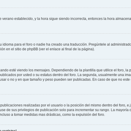
 de verano establecido, y la hora sigue siendo incorrecta, entonces la hora almace
 idioma para el foro o nadie ha creado una traducción. Pregúntele al administrador
n en el sitio de phpBB (ver el enlace al final de la página).
 esté viendo los mensajes. Dependiendo de la plantilla que utilice el foro, la p
 publicados por usted o su estatus dentro del foro. La segunda, usualmente una 
 usar o no y en que tamaño y peso pueden ser publicadas. En caso de que no este
ublicaciones realizadas por el usuario o la posición del mismo dentro del foro, 
use de sus privilegios de publicación solo para incrementar su rango. La mayoría d
ncluso a tomar medidas mas drásticas, como la expulsión del foro.