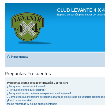
CLUB LEVANTE 4 X 4
Espacio de opinión para hablar del deport
Índice general
Preguntas Frecuentes
Problemas acerca de la identificación y el registro
¿Por qué no puedo identificarme?
¿Por qué me tengo que registrar?
¿Por qué mi sesión de usuario expira automáticamente?
¿Cómo evito que mi nombre de usuario aparezca en las listas de usuarios identificad
¡Perdí mi contraseña!
Me he registrado ¡y no me puedo identificar!