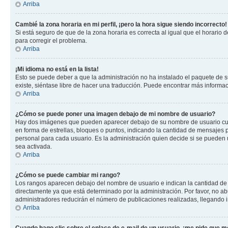
Arriba
Cambié la zona horaria en mi perfil, ¡pero la hora sigue siendo incorrecto!
Si está seguro de que de la zona horaria es correcta al igual que el horario
para corregir el problema.
Arriba
¡Mi idioma no está en la lista!
Esto se puede deber a que la administración no ha instalado el paquete de su
existe, siéntase libre de hacer una traducción. Puede encontrar más informació
Arriba
¿Cómo se puede poner una imagen debajo de mi nombre de usuario?
Hay dos imágenes que pueden aparecer debajo de su nombre de usuario cuando
en forma de estrellas, bloques o puntos, indicando la cantidad de mensajes
personal para cada usuario. Es la administración quien decide si se pueden
sea activada.
Arriba
¿Cómo se puede cambiar mi rango?
Los rangos aparecen debajo del nombre de usuario e indican la cantidad de p
directamente ya que está determinado por la administración. Por favor, no ab
administradores reducirán el número de publicaciones realizadas, llegando i
Arriba