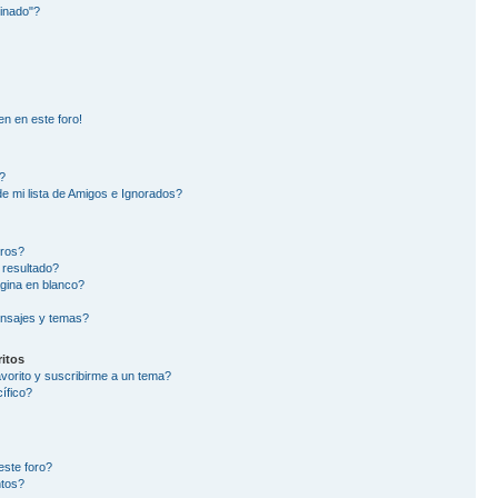
inado"?
en en este foro!
?
e mi lista de Amigos e Ignorados?
oros?
 resultado?
gina en blanco?
nsajes y temas?
itos
avorito y suscribirme a un tema?
ífico?
este foro?
ntos?