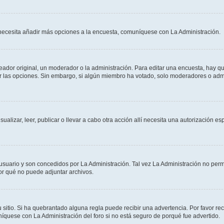
Si necesita añadir más opciones a la encuesta, comuníquese con La Administración.
dor original, un moderador o la administración. Para editar una encuesta, hay que
ar las opciones. Sin embargo, si algún miembro ha votado, solo moderadores o admi
sualizar, leer, publicar o llevar a cabo otra acción allí necesita una autorizació
usuario y son concedidos por La Administración. Tal vez La Administración no permi
r qué no puede adjuntar archivos.
 sitio. Si ha quebrantado alguna regla puede recibir una advertencia. Por favor re
íquese con La Administración del foro si no está seguro de porqué fue advertido.