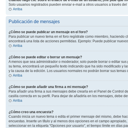
Cuando hago clic sobre el enlace de e-mail de un usuario, ¡me pide que me
Solo usuarios registrados pueden enviar e-mail a otros usuarios a través del f
Arriba
Publicación de mensajes
¿Cómo se puede publicar un mensaje en el foro?
Para publicar un nuevo tema en el foro regístrate como miembro, haciendo cl
encontrará una lista de acciones permitidas. Ejemplo: Puede publicar nuevos
Arriba
¿Cómo se puede editar o borrar un mensaje?
A menos que sea administrador o moderador, solo puede borrar o editar sus 
su tema, encontrará un pequeño texto indicando que ha sido modificado y las
y la causa de la edición. Los usuarios normales no podrán borrar sus tema
Arriba
¿Cómo se puede añadir una firma a mi mensaje?
Para añadir una firma a sus mensajes debe crearla en el Panel de Control de
casilla correcta en su perfil. Para dejar de añadirla en los mensajes, debe de
Arriba
¿Cómo creo una encuesta?
Cuando inicia un nuevo tema o edita el primer mensaje del mismo, debe hacer 
encuestas. Inserte un título y al menos dos opciones en el campo apropiado
seleccionar en la etiqueta "Opciones por usuario", el tiempo límite en días par