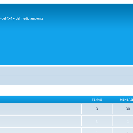
e del 4X4 y del medio ambiente.
TEMAS
MENSAJ
3
30
1
1