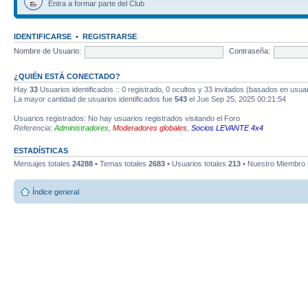
Entra a formar parte del Club
IDENTIFICARSE
•
REGISTRARSE
Nombre de Usuario:
Contraseña:
¿QUIÉN ESTÁ CONECTADO?
Hay
33
Usuarios identificados :: 0 registrado, 0 ocultos y 33 invitados (basados en usua
La mayor cantidad de usuarios identificados fue
543
el Jue Sep 25, 2025 00:21:54
Usuarios registrados: No hay usuarios registrados visitando el Foro
Referencia:
Administradores
,
Moderadores globales
,
Socios LEVANTE 4x4
ESTADÍSTICAS
Mensajes totales
24288
• Temas totales
2683
• Usuarios totales
213
• Nuestro Miembro 
Índice general