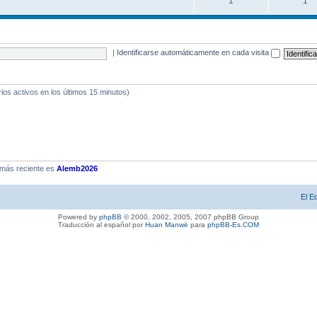
1
1
|
Identificarse automáticamente en cada visita
rios activos en los últimos 15 minutos)
más reciente es
Alemb2026
El E
Powered by
phpBB
© 2000, 2002, 2005, 2007 phpBB Group
Traducción al español por
Huan Manwë
para
phpBB-Es.COM