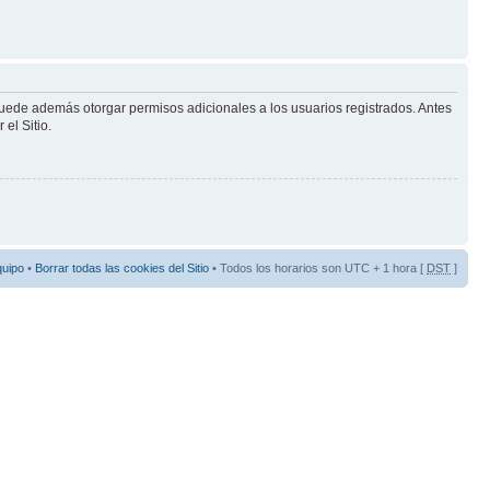
puede además otorgar permisos adicionales a los usuarios registrados. Antes
el Sitio.
quipo
•
Borrar todas las cookies del Sitio
• Todos los horarios son UTC + 1 hora [
DST
]