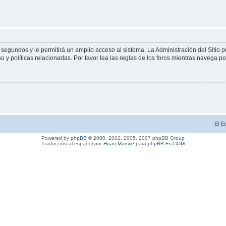
 segundos y le permitirá un amplio acceso al sistema. La Administración del Sitio 
 y políticas relacionadas. Por favor lea las reglas de los foros mientras navega por 
El E
Powered by
phpBB
© 2000, 2002, 2005, 2007 phpBB Group
Traducción al español por
Huan Manwë
para
phpBB-Es.COM