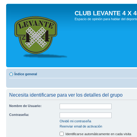
CLUB LEVANTE 4 X 4
Espacio de opinión para hablar del deport
Índice general
Necesita identificarse para ver los detalles del grupo
Nombre de Usuario:
Contraseña:
Olvidé mi contraseña
Reenviar email de activación
Identificarse automáticamente en cada visita