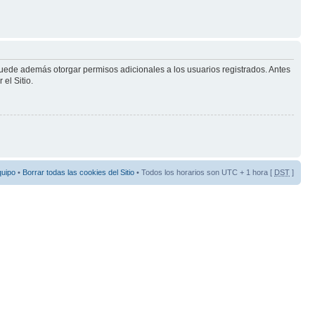
puede además otorgar permisos adicionales a los usuarios registrados. Antes
el Sitio.
quipo
•
Borrar todas las cookies del Sitio
• Todos los horarios son UTC + 1 hora [
DST
]