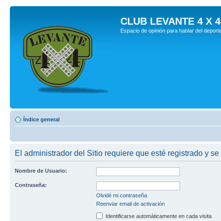
CLUB LEVANTE 4 X 4
Espacio de opinión para hablar del deport
Índice general
El administrador del Sitio requiere que esté registrado y se
Nombre de Usuario:
Contraseña:
Olvidé mi contraseña
Reenviar email de activación
Identificarse automáticamente en cada visita