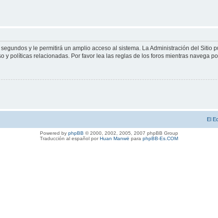
 segundos y le permitirá un amplio acceso al sistema. La Administración del Sitio 
 y políticas relacionadas. Por favor lea las reglas de los foros mientras navega por 
El E
Powered by
phpBB
© 2000, 2002, 2005, 2007 phpBB Group
Traducción al español por
Huan Manwë
para
phpBB-Es.COM