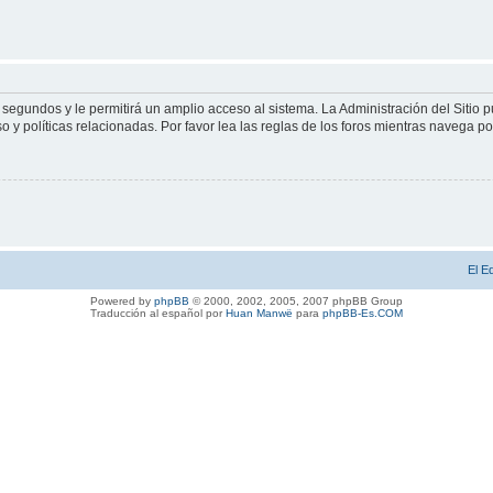
 segundos y le permitirá un amplio acceso al sistema. La Administración del Sitio 
 y políticas relacionadas. Por favor lea las reglas de los foros mientras navega por 
El E
Powered by
phpBB
© 2000, 2002, 2005, 2007 phpBB Group
Traducción al español por
Huan Manwë
para
phpBB-Es.COM