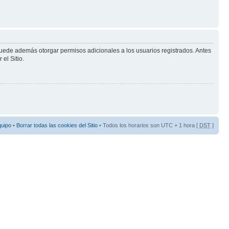
puede además otorgar permisos adicionales a los usuarios registrados. Antes
el Sitio.
quipo
•
Borrar todas las cookies del Sitio
• Todos los horarios son UTC + 1 hora [
DST
]