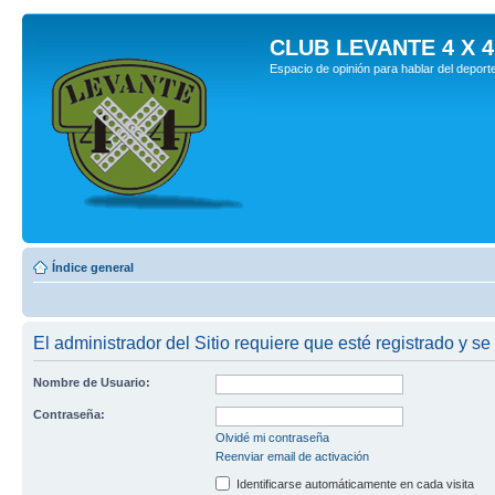
CLUB LEVANTE 4 X 4
Espacio de opinión para hablar del deport
Índice general
El administrador del Sitio requiere que esté registrado y se
Nombre de Usuario:
Contraseña:
Olvidé mi contraseña
Reenviar email de activación
Identificarse automáticamente en cada visita