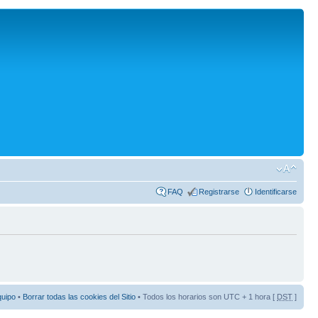
FAQ
Registrarse
Identificarse
quipo
•
Borrar todas las cookies del Sitio
• Todos los horarios son UTC + 1 hora [
DST
]