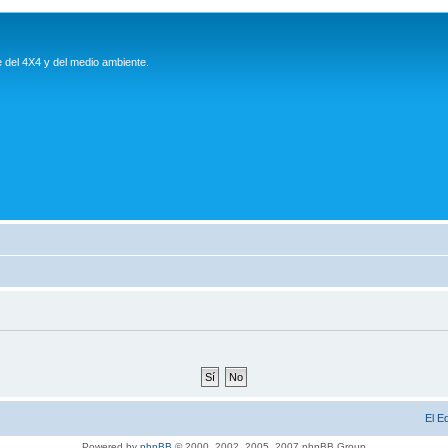
e del 4X4 y del medio ambiente.
El E
Powered by
phpBB
© 2000, 2002, 2005, 2007 phpBB Group