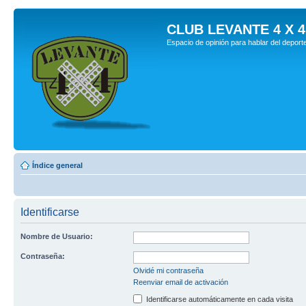
CLUB LEVANTE 4 X 4
Espacio de opinión para hablar del deport
Índice general
Identificarse
Nombre de Usuario:
Contraseña:
Olvidé mi contraseña
Reenviar email de activación
Identificarse automáticamente en cada visita