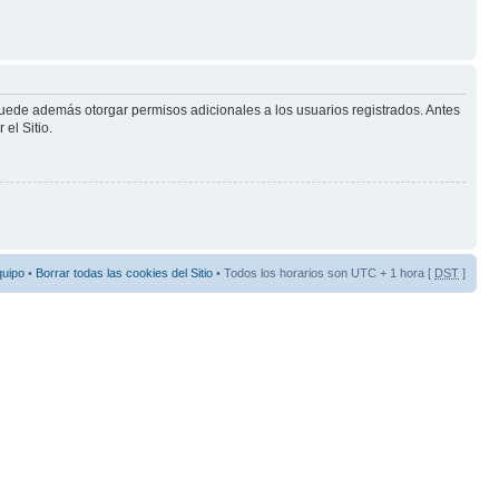
puede además otorgar permisos adicionales a los usuarios registrados. Antes
el Sitio.
quipo
•
Borrar todas las cookies del Sitio
• Todos los horarios son UTC + 1 hora [
DST
]