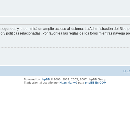
 segundos y le permitirá un amplio acceso al sistema. La Administración del Sitio 
 y políticas relacionadas. Por favor lea las reglas de los foros mientras navega por 
El E
Powered by
phpBB
© 2000, 2002, 2005, 2007 phpBB Group
Traducción al español por
Huan Manwë
para
phpBB-Es.COM