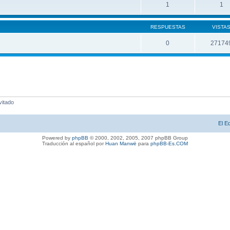
1
1
RESPUESTAS
VISTA
0
27174
vitado
El E
Powered by
phpBB
© 2000, 2002, 2005, 2007 phpBB Group
Traducción al español por
Huan Manwë
para
phpBB-Es.COM