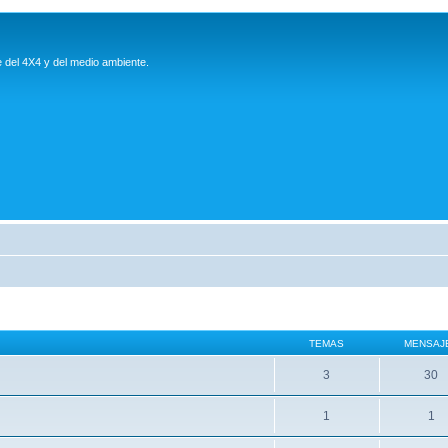
e del 4X4 y del medio ambiente.
TEMAS
MENSAJ
3
30
1
1