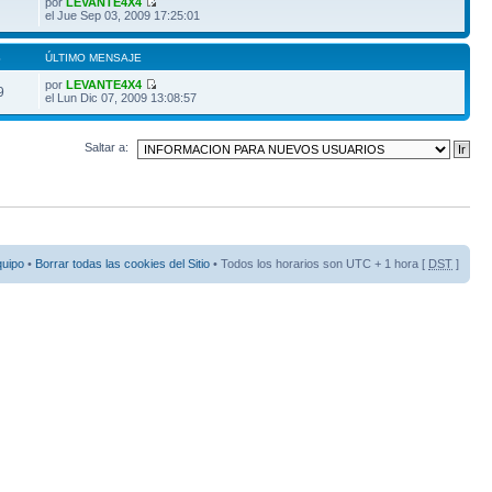
por
LEVANTE4X4
el Jue Sep 03, 2009 17:25:01
S
ÚLTIMO MENSAJE
por
LEVANTE4X4
9
el Lun Dic 07, 2009 13:08:57
Saltar a:
quipo
•
Borrar todas las cookies del Sitio
• Todos los horarios son UTC + 1 hora [
DST
]